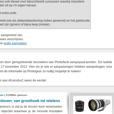
. Dus ook ideaal voor bijvoorbeeld cursussen waarbij meerdere
der zit op z'n eigen kanaal.
 extra units.
erkt ook als afstandsbediening indien gewenst) en het gekleurde
ed zijn (groen) of bijna leeg (oranje).
 aangemeld zijn.
iews verschijnen.
eze
gratis aanmaken
.
n door geregistreerde bezoekers van Photofacts aangepast worden. De laatste
g 27 november 2012. Hier zie je wie er aanpassingen hebben aangedragen voor
om de informatie op Photogear zo nuttig mogelijk te maken!
 aan dit product; wees de eerste!
rum
| 219986x gelezen
tieven; van groothoek tot telelens
amera's is dat je de lenzen kunt verwisselen.
n objectief waarmee je de mooiste resultaten