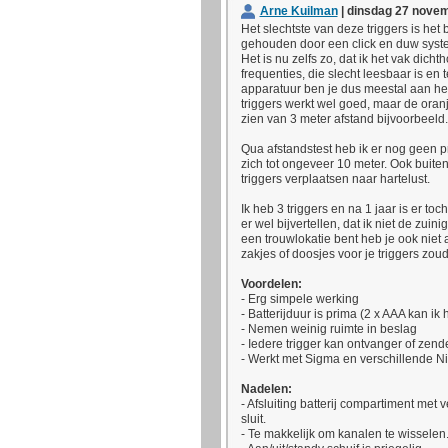
Arne Kuilman
| dinsdag 27 novem
Het slechtste van deze triggers is het 
gehouden door een click en duw syste
Het is nu zelfs zo, dat ik het vak dich
frequenties, die slecht leesbaar is en 
apparatuur ben je dus meestal aan het 
triggers werkt wel goed, maar de oranj
zien van 3 meter afstand bijvoorbeeld.
Qua afstandstest heb ik er nog geen 
zich tot ongeveer 10 meter. Ook buiten
triggers verplaatsen naar hartelust.
Ik heb 3 triggers en na 1 jaar is er toc
er wel bijvertellen, dat ik niet de zuin
een trouwlokatie bent heb je ook niet al
zakjes of doosjes voor je triggers zou
Voordelen:
- Erg simpele werking
- Batterijduur is prima (2 x AAA kan i
- Nemen weinig ruimte in beslag
- Iedere trigger kan ontvanger of zende
- Werkt met Sigma en verschillende Nik
Nadelen:
- Afsluiting batterij compartiment met 
sluit.
- Te makkelijk om kanalen te wisselen