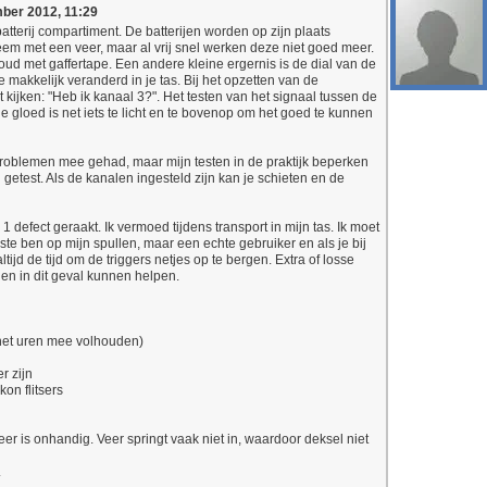
ber 2012, 11:29
batterij compartiment. De batterijen worden op zijn plaats
em met een veer, maar al vrij snel werken deze niet goed meer.
thoud met gaffertape. Een andere kleine ergernis is de dial van de
te makkelijk veranderd in je tas. Bij het opzetten van de
kijken: "Heb ik kanaal 3?". Het testen van het signaal tussen de
e gloed is net iets te licht en te bovenop om het goed te kunnen
problemen mee gehad, maar mijn testen in de praktijk beperken
 getest. Als de kanalen ingesteld zijn kan je schieten en de
h 1 defect geraakt. Ik vermoed tijdens transport in mijn tas. Ik moet
igste ben op mijn spullen, maar een echte gebruiker en als je bij
tijd de tijd om de triggers netjes op te bergen. Extra of losse
den in dit geval kunnen helpen.
k het uren mee volhouden)
r zijn
on flitsers
veer is onhandig. Veer springt vaak niet in, waardoor deksel niet
.