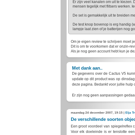
Er zijn veel kanalen om uit te kiezen
mensen tegelijk met flitsers werken. Ie
De set is gemakkelijk uit te breiden met
De test knop bovenop is erg handig (w
lampje laat zien of je batterijen nog go
Om je eigen review te schrijven moet je
Dit is om te voorkomen dat er onzin-rev
Als je nog geen account hebt kun je d
Met dank aan..
De gegevens over de Cactus V5 kunne
update op dit product was op dinsda
deze pagina. Bedankt voor jullie hulp 
Er zijn nog geen aanpassingen gedaan
maandag 24 december 2007, 19:15 |
Elja T
De verschillende soorten objec
Een groot voordeel van spiegelreflex c
Voor elk doeleinde is er tenslotte ee