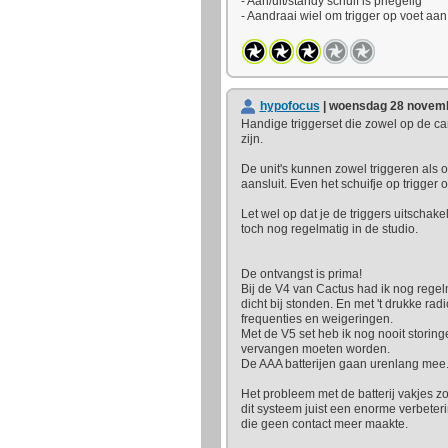
- Aan/uit/standy schuif is priegelig
- Aandraai wiel om trigger op voet aan 
hypofocus
| woensdag 28 novemb
Handige triggerset die zowel op de came
zijn.
De unit's kunnen zowel triggeren als on
aansluit. Even het schuifje op trigger 
Let wel op dat je de triggers uitschake
toch nog regelmatig in de studio.
De ontvangst is prima!
Bij de V4 van Cactus had ik nog regelm
dicht bij stonden. En met 't drukke rad
frequenties en weigeringen.
Met de V5 set heb ik nog nooit storingen
vervangen moeten worden.
De AAA batterijen gaan urenlang mee.
Het probleem met de batterij vakjes zoa
dit systeem juist een enorme verbeteri
die geen contact meer maakte.