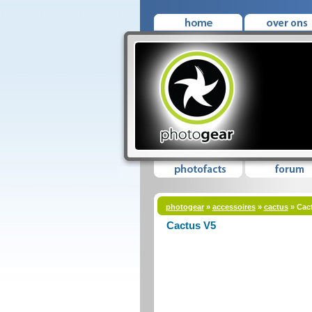
photogear
»
accessoires
»
cactus
» Cac
Cactus V5