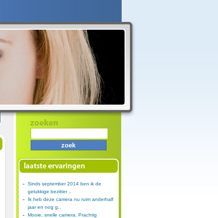
Sinds september 2014 ben ik de
gelukkige bezitter
..
Ik heb deze camera nu ruim anderhalf
jaar en nog g
..
Mooie, snelle camera. Prachtig