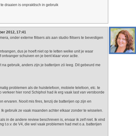
te draaien is onpraktisch in gebruik
er 2012, 17:41
ra, onder externe flitsers als aan studio flitsers te bevestigen
tvangen, dus je hoeft niet op te letten welke unit je waar
of ontvanger schuiven en je bent klaar voor actie.
lt na gebruik, anders zijn je batterijen zó leeg. Dit gebeurd me
atig problemen als de huistelefoon, mobiele telefoon, etc. te
io verkeer hier rond Schiphol had ik erg vaak last van verstoorde
 ervaren. Nooit mis fires, tenzij de batterijen op zijn en
 Ik gebruik ze vaak maanden achter elkaar zonder te wisselen.
ls in de andere review beschreven is, ervaar ik zelf niet. Ik vind
ng t.o.v. de V4, die wel vaak problemen had met o.a. batterijen