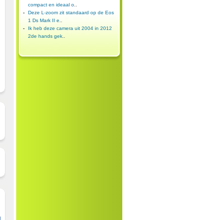
compact en ideaal o
..
Deze L-zoom zit standaard op de Eos
1 Ds Mark II e
..
Ik heb deze camera uit 2004 in 2012
2de hands gek
..