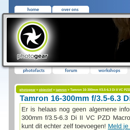
photogear
»
objectief
»
tamron
» Tamron 16-300mm f/3.5-6.3 Di II VC PZ
Tamron 16-300mm f/3.5-6.3 D
Er is helaas nog geen algemene info
300mm f/3.5-6.3 Di II VC PZD Macro 
kunt dit echter zelf toevoegen!
Meld je