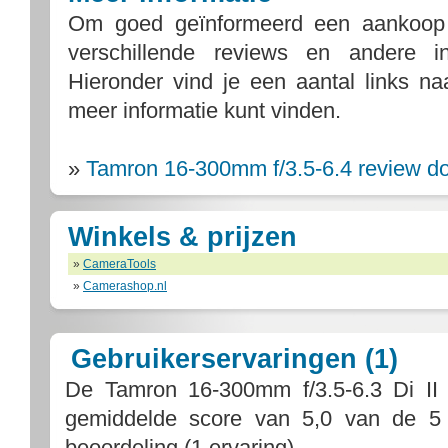
Om goed geïnformeerd een aankoop
verschillende reviews en andere i
Hieronder vind je een aantal links n
meer informatie kunt vinden.
»
Tamron 16-300mm f/3.5-6.4 review d
Winkels & prijzen
»
CameraTools
»
Camerashop.nl
Gebruikerservaringen (1)
De
Tamron 16-300mm f/3.5-6.3 Di I
gemiddelde score van
5,0
van de
5
beoordeling (
1
ervaring).