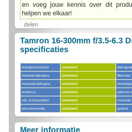
en voeg jouw kennis over dit produ
helpen we elkaar!
delen
Tamron 16-300mm f/3.5-6.3 D
specificaties
brandpuntsafstand
onbekend
diafragma
minimaal diafragma
onbekend
filtermaat
maximaal diafragma
onbekend
afmetinge
autofocus
onbekend
optische 
min. scherpstelafst.
onbekend
maximale 
weersbestendig
onbekend
gewicht
Meer informatie