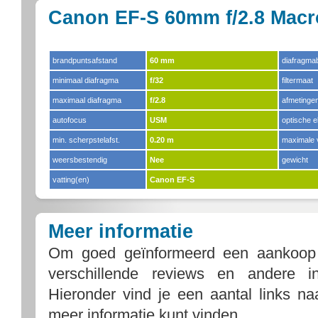
Canon EF-S 60mm f/2.8 Macro
brandpuntsafstand
60 mm
diafragma
minimaal diafragma
f/32
filtermaat
maximaal diafragma
f/2.8
afmetinge
autofocus
USM
optische 
min. scherpstelafst.
0.20 m
maximale 
weersbestendig
Nee
gewicht
vatting(en)
Canon EF-S
Meer informatie
Om goed geïnformeerd een aankoop
verschillende reviews en andere i
Hieronder vind je een aantal links n
meer informatie kunt vinden.