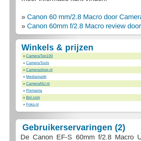
»
Canon 60 mm/2.8 Macro door Camera
»
Canon 60mm f/2.8 Macro review door 
Winkels & prijzen
»
CameraTop100
»
CameraTools
»
Camerashop.nl
»
Mediamarkt
»
CameraNU.nl
»
Pixmania
»
Bol.com
»
Foka.nl
Gebruikerservaringen (2)
De
Canon EF-S 60mm f/2.8 Macro