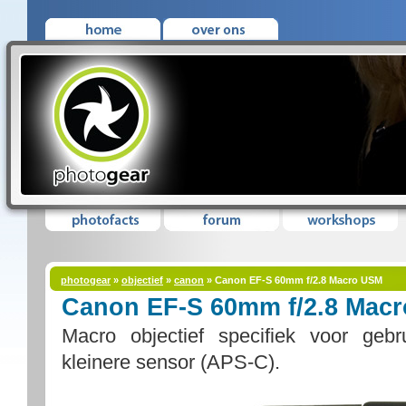
photogear
»
objectief
»
canon
» Canon EF-S 60mm f/2.8 Macro USM
Canon EF-S 60mm f/2.8 Mac
Macro objectief specifiek voor ge
kleinere sensor (APS-C).