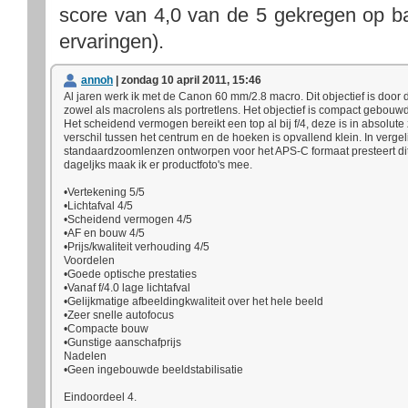
score van
4,0
van de
5
gekregen op b
ervaringen).
annoh
| zondag 10 april 2011, 15:46
Al jaren werk ik met de Canon 60 mm/2.8 macro. Dit objectief is door 
zowel als macrolens als portretlens. Het objectief is compact gebouw
Het scheidend vermogen bereikt een top al bij f/4, deze is in absolute
verschil tussen het centrum en de hoeken is opvallend klein. In vergeli
standaardzoomlenzen ontworpen voor het APS-C formaat presteert dit 
dageljks maak ik er productfoto's mee.
•Vertekening 5/5
•Lichtafval 4/5
•Scheidend vermogen 4/5
•AF en bouw 4/5
•Prijs/kwaliteit verhouding 4/5
Voordelen
•Goede optische prestaties
•Vanaf f/4.0 lage lichtafval
•Gelijkmatige afbeeldingkwaliteit over het hele beeld
•Zeer snelle autofocus
•Compacte bouw
•Gunstige aanschafprijs
Nadelen
•Geen ingebouwde beeldstabilisatie
Eindoordeel 4.