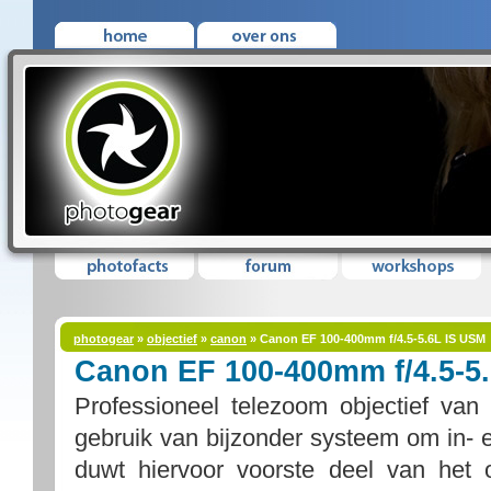
photogear
»
objectief
»
canon
» Canon EF 100-400mm f/4.5-5.6L IS USM
Canon EF 100-400mm f/4.5-5
Professioneel telezoom objectief van
gebruik van bijzonder systeem om in- e
duwt hiervoor voorste deel van het obj