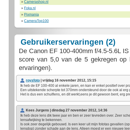
»
Camerashop.nl
»
Foka.nl
»
Pixmania
»
CameraTop100
Gebruikerservaringen (2)
De
Canon EF 100-400mm f/4.5-5.6L I
score van
5,0
van de
5
gekregen op
ervaringen).
roysfoto
| vrijdag 16 november 2012, 15:15
Ik heb de EF 100-400 al enkele jaren, en kan er enkel positief over pr
Een uitstekende scherpte tot 370mm ondersteund door de ook al erg go
Het is dus een schuiflens, en dit werkt,eens je dit gewoon bent, erg pre
Kees Jurgens | dinsdag 27 november 2012, 14:36
Ik heb deze lens dik twee jaar en ben er zeer tevreden over. Zeer sch
lensafwijking te bekennen.
Is ook zeer degelijk gebouwd. Is een keer uit mijn fototas gevallen (
lensdop) zonder schade aan de lens. Alleen moest er een nieuwe le