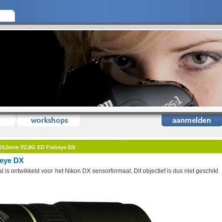
10,5mm f/2.8G ED Fisheye DX
heye DX
al is ontwikkeld voor het Nikon DX sensorformaat. Dit objectief is dus niet geschikt