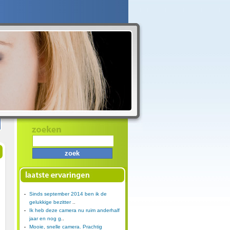
Sinds september 2014 ben ik de
gelukkige bezitter
..
Ik heb deze camera nu ruim anderhalf
jaar en nog g
..
Mooie, snelle camera. Prachtig