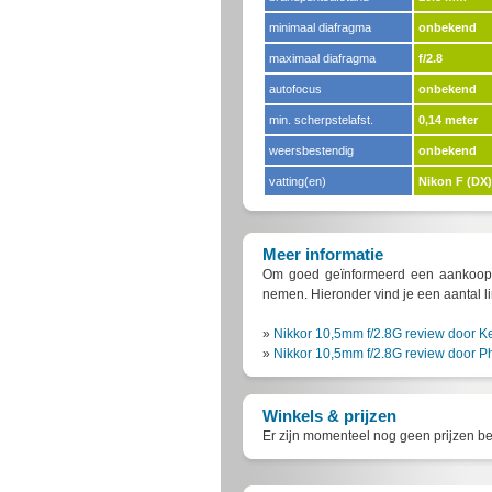
minimaal diafragma
onbekend
maximaal diafragma
f/2.8
autofocus
onbekend
min. scherpstelafst.
0,14 meter
weersbestendig
onbekend
vatting(en)
Nikon F (DX)
Meer informatie
Om goed geïnformeerd een aankoop t
nemen. Hieronder vind je een aantal l
»
Nikkor 10,5mm f/2.8G review door K
»
Nikkor 10,5mm f/2.8G review door P
Winkels & prijzen
Er zijn momenteel nog geen prijzen be