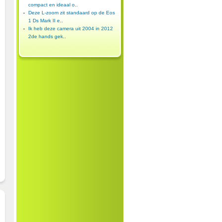
compact en ideaal o
..
Deze L-zoom zit standaard op de Eos
1 Ds Mark II e
..
Ik heb deze camera uit 2004 in 2012
2de hands gek
..