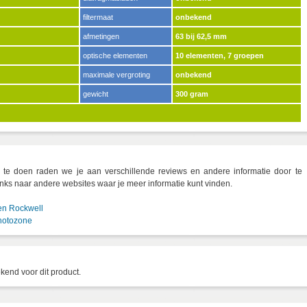
filtermaat
onbekend
afmetingen
63 bij 62,5 mm
optische elementen
10 elementen, 7 groepen
maximale vergroting
onbekend
gewicht
300 gram
e doen raden we je aan verschillende reviews en andere informatie door te
inks naar andere websites waar je meer informatie kunt vinden.
en Rockwell
hotozone
kend voor dit product.