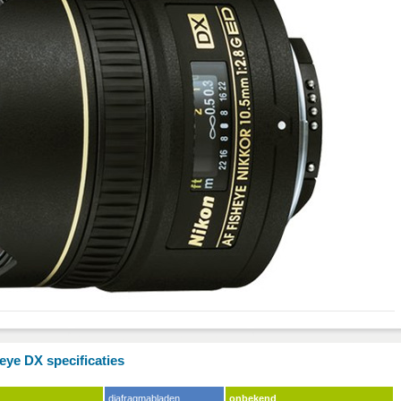
eye DX specificaties
diafragmabladen
onbekend