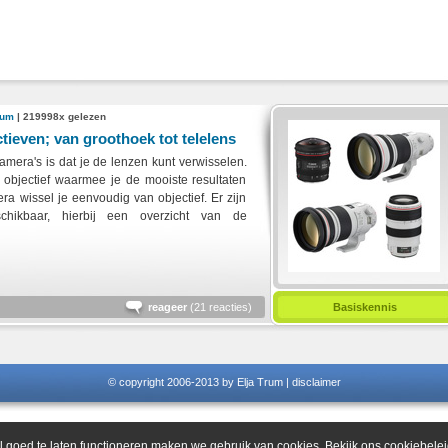
rum
| 219998x gelezen
tieven; van groothoek tot telelens
amera's is dat je de lenzen kunt verwisselen.
n objectief waarmee je de mooiste resultaten
ra wissel je eenvoudig van objectief. Er zijn
schikbaar, hierbij een overzicht van de
reageer
(
21 reacties
)
Basiskennis
© copyright 2006-2013 by Elja Trum |
disclaimer
 goed te laten functioneren maken we gebruik van cookies. Bekijk ons
cookiebelei