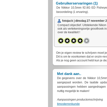
Gebruikerservaringen (1)
De
Nikkor 10,5mm f/2.8G ED Fishey
beoordeling (
1
ervaring).
fotojack | dinsdag 27 november 2
Compact objectief. Uitstekende Nikon k
ook als vertekeningsvrije groothoek i
over de kwaliteit !
Om je eigen review te schrijven moet je
Dit is om te voorkomen dat er onzin-rev
Als je nog geen account hebt kun je d
Met dank aan..
De gegevens over de Nikkor 10,5mm 
aangepast worden. De laatste upda
aanpassingen hebben aangedragen vo
nuttig mogelijk te maken!
Aanpassingen productomschrijving
timosterrenkunde