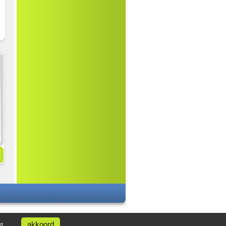
akkoord
d
.