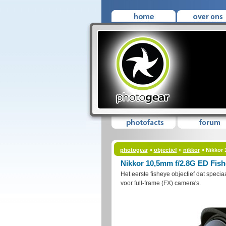
photogear
»
objectief
»
nikkor
» Nikkor 
Nikkor 10,5mm f/2.8G ED Fis
Het eerste fisheye objectief dat specia
voor full-frame (FX) camera's.