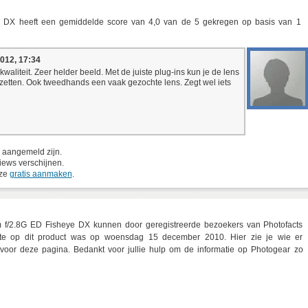
e DX
heeft een gemiddelde score van
4,0
van de
5
gekregen op basis van
1
012, 17:34
waliteit. Zeer helder beeld. Met de juiste plug-ins kun je de lens
nzetten. Ook tweedhands een vaak gezochte lens. Zegt wel iets
 aangemeld zijn.
iews verschijnen.
eze
gratis aanmaken
.
f/2.8G ED Fisheye DX kunnen door geregistreerde bezoekers van Photofacts
te op dit product was op woensdag 15 december 2010. Hier zie je wie er
or deze pagina. Bedankt voor jullie hulp om de informatie op Photogear zo