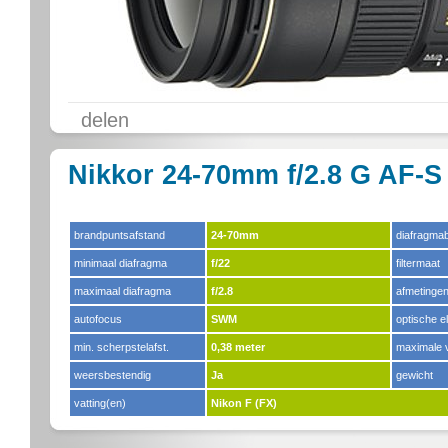
delen
Nikkor 24-70mm f/2.8 G AF-S 
brandpuntsafstand
24-70mm
diafragma
minimaal diafragma
f/22
filtermaat
maximaal diafragma
f/2.8
afmetinge
autofocus
SWM
optische 
min. scherpstelafst.
0,38 meter
maximale v
weersbestendig
Ja
gewicht
vatting(en)
Nikon F (FX)