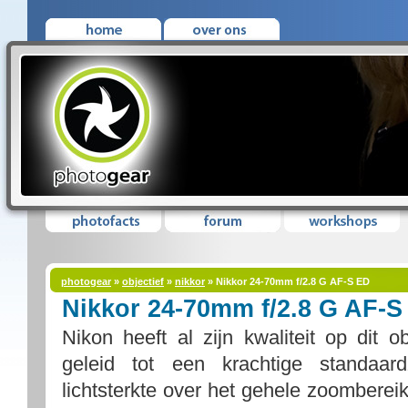
photogear
»
objectief
»
nikkor
» Nikkor 24-70mm f/2.8 G AF-S ED
Nikkor 24-70mm f/2.8 G AF-S
Nikon heeft al zijn kwaliteit op dit ob
geleid tot een krachtige standaa
lichtsterkte over het gehele zoomber