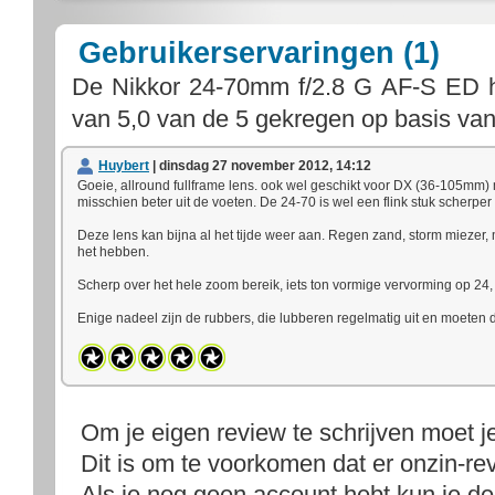
Gebruikerservaringen (1)
De
Nikkor 24-70mm f/2.8 G AF-S ED
van
5,0
van de
5
gekregen op basis va
Huybert
| dinsdag 27 november 2012, 14:12
Goeie, allround fullframe lens. ook wel geschikt voor DX (36-105mm)
misschien beter uit de voeten. De 24-70 is wel een flink stuk scherpe
Deze lens kan bijna al het tijde weer aan. Regen zand, storm miezer, m
het hebben.
Scherp over het hele zoom bereik, iets ton vormige vervorming op 24, 
Enige nadeel zijn de rubbers, die lubberen regelmatig uit en moeten
Om je eigen review te schrijven moet j
Dit is om te voorkomen dat er onzin-rev
Als je nog geen account hebt kun je d