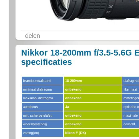
delen
Nikkor 18-200mm f/3.5-5.6G 
specificaties
brandpuntsafstand
18-200mm
diafragma
minimaal diafragma
onbekend
filtermaat
maximaal diafragma
onbekend
afmetinge
autofocus
Ja
optische 
min. scherpstelafst.
onbekend
maximale 
weersbestendig
onbekend
gewicht
vatting(en)
Nikon F (DX)