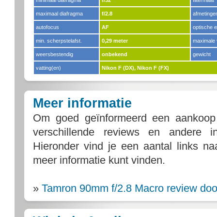
minimaal diafragma
f/32
filtermaat
maximaal diafragma
f/2.8
afmetinge
autofocus
AF
optische 
min. scherpstelafst.
0,29 meter
maximale 
weersbestendig
onbekend
gewicht
vatting(en)
Nikon F (DX), Nikon F (FX)
Meer informatie
Om goed geïnformeerd een aankoop
verschillende reviews en andere i
Hieronder vind je een aantal links n
meer informatie kunt vinden.
»
Tamron 90mm f/2.8 Macro review doo