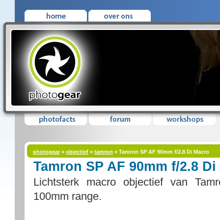
photogear
»
objectief
»
tamron
» Tamron SP AF 90mm f/2.8 Di Macro
Tamron SP AF 90mm f/2.8 Di
Lichtsterk macro objectief van Tamr
100mm range.