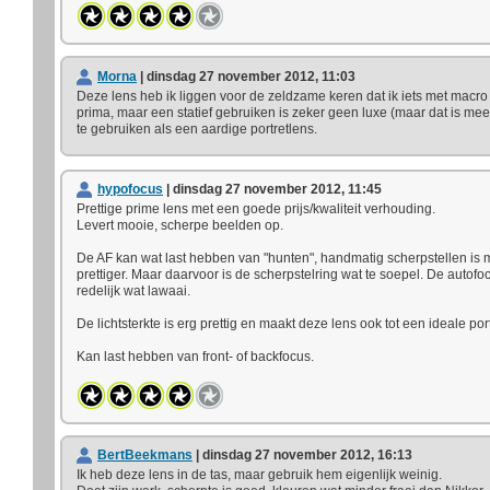
Morna
| dinsdag 27 november 2012, 11:03
Deze lens heb ik liggen voor de zeldzame keren dat ik iets met macro 
prima, maar een statief gebruiken is zeker geen luxe (maar dat is mee
te gebruiken als een aardige portretlens.
hypofocus
| dinsdag 27 november 2012, 11:45
Prettige prime lens met een goede prijs/kwaliteit verhouding.
Levert mooie, scherpe beelden op.
De AF kan wat last hebben van "hunten", handmatig scherpstellen i
prettiger. Maar daarvoor is de scherpstelring wat te soepel. De autofoc
redelijk wat lawaai.
De lichtsterkte is erg prettig en maakt deze lens ook tot een ideale po
Kan last hebben van front- of backfocus.
BertBeekmans
| dinsdag 27 november 2012, 16:13
Ik heb deze lens in de tas, maar gebruik hem eigenlijk weinig.