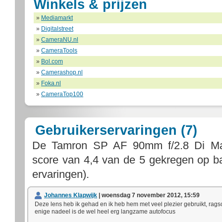
Winkels & prijzen
»
Mediamarkt
»
Digitalstreet
»
CameraNU.nl
»
CameraTools
»
Bol.com
»
Camerashop.nl
»
Foka.nl
»
CameraTop100
Gebruikerservaringen (7)
De
Tamron SP AF 90mm f/2.8 Di M
score van
4,4
van de
5
gekregen op b
ervaringen).
Johannes Klapwijk
| woensdag 7 november 2012, 15:59
Deze lens heb ik gehad en ik heb hem met veel plezier gebruikt, ragsc
enige nadeel is de wel heel erg langzame autofocus