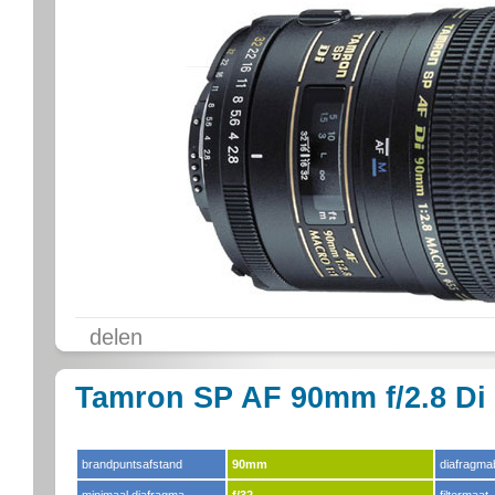
delen
Tamron SP AF 90mm f/2.8 Di 
brandpuntsafstand
90mm
diafragma