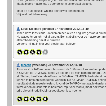
Doet zijn werk, scherpte is goed, kleuren wat minder fraai dan Nikkor.
Maakt mooie macro foto's door de korte scherpstel afstand.
Maar de autofocus is wat mij betreft wel een minpunt.
Vrij veel geluid en traag.
Louis Kleijberg | dinsdag 27 november 2012, 16:49
Ik heb deze lens sinds 3 weken en heb alleen nog wat gestoeid om he
Na wat oefenen lukt het al aardig. Een statief is voor de macro opnam
afstanfbediening om af te drukken.
Volgens mij ga ik hier veel plezier aan beleven.
Mharda
| woensdag 28 november 2012, 14:18
Als voor PENTAX een macrolens rond de 100mm wil kopen heb je de
SIGMA en de TAMRON. Ik heb ze alle drie op mijn camera gehad... D
af. Sterker, ikzelf vind de AF van de SIGMA en TAMRON beduidend b
lenzen te betalen is natuurlijk waanzin. De SIGMA en TAMRON ontlopen
resultaat uit de meeste testen. Ik vond de TAMRON net wat lekkerder
trefzeker en de scherpte is helemaal top. Voor macro, maar ook voor 
prijs die echt redelijk, bijna goedkoop, is te noemen.