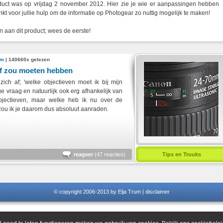
oduct was op vrijdag 2 november 2012. Hier zie je wie er aanpassingen hebben
 voor jullie hulp om de informatie op Photogear zo nuttig mogelijk te maken!
 aan dit product; wees de eerste!
um
| 140660x gelezen
aaf zou moeten hebben
zich af; 'welke objectieven moet ik bij mijn
ge vraag en natuurlijk ook erg afhankelijk van
objectieven, maar welke heb ik nu over de
zou ik je daarom dus absoluut aanraden.
reageer
(
47 reacties
)
Tips en Truuks
© copyright 2006-2013 by Elja Trum |
disclaimer