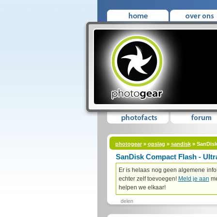
photogear
»
opslag
»
sandisk
» SanDisk
SanDisk Compact Flash - Ultr
Er is helaas nog geen algemene infor
echter zelf toevoegen!
Meld je aan
me
helpen we elkaar!
delen