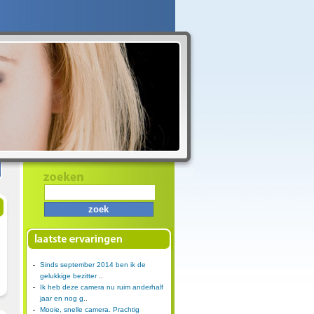
Sinds september 2014 ben ik de
gelukkige bezitter
..
Ik heb deze camera nu ruim anderhalf
jaar en nog g
..
Mooie, snelle camera. Prachtig